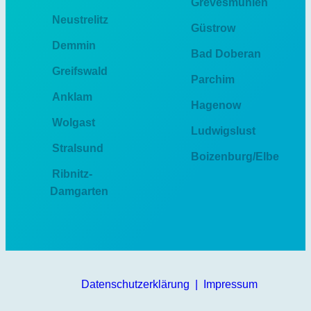
Grevesmühlen
Neustrelitz
Güstrow
Demmin
Bad Doberan
Greifswald
Parchim
Anklam
Hagenow
Wolgast
Ludwigslust
Stralsund
Boizenburg/Elbe
Ribnitz-
Damgarten
Datenschutzerklärung
|
Impressum