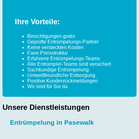
Ihre Vorteile:
Besichtigungen gratis
Geprüfte Entrümpelungs-Partner
Keine versteckten Kosten
Faire Preisstruktur
Erfahrene Entrümpelungs-Teams
Alle Entrümpler-Teams sind versichert
Sachkundige Entrümpelung
Umweltfreundliche Entsorgung
Positive Kundenrückmeldungen
Wir sind für Sie da
Unsere Dienstleistungen
Entrümpelung in Pasewalk