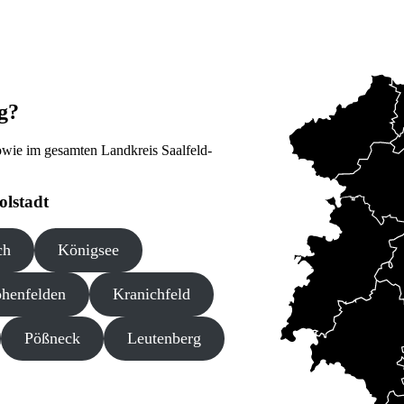
g?
sowie im gesamten Landkreis Saalfeld-
olstadt
ch
Königsee
henfelden
Kranichfeld
Pößneck
Leutenberg