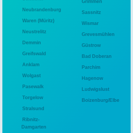
Grimmen
Neubrandenburg
Sassnitz
Waren (Müritz)
Wismar
Neustrelitz
Grevesmühlen
Demmin
Güstrow
Greifswald
Bad Doberan
Anklam
Parchim
Wolgast
Hagenow
Pasewalk
Ludwigslust
Torgelow
Boizenburg/Elbe
Stralsund
Ribnitz-
Damgarten