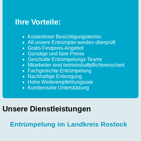
Ihre Vorteile:
Kostenloser Besichtigungstermin
All unsere Entrümpler werden überprüft
Gratis Festpreis-Angebot
Günstige und faire Preise
Geschulte Entrümpelungs-Teams
Mitarbeiter sind betriebshaftpflichtversichert
Fachgerechte Entrümpelung
Nachhaltige Entsorgung
Hohe Weiterempfehlungsrate
Kundennahe Unterstützung
Unsere Dienstleistungen
Entrümpelung im Landkreis Rostock