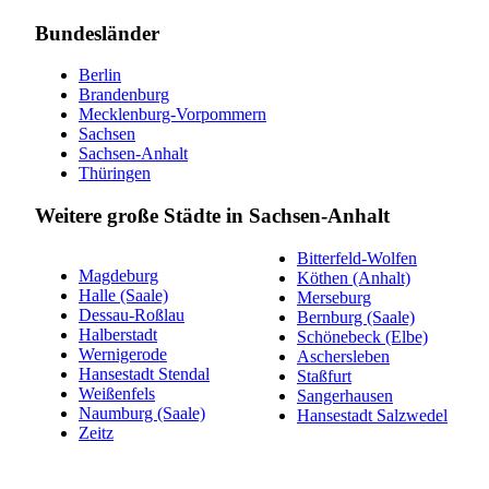
Bundesländer
Berlin
Brandenburg
Mecklenburg-Vorpommern
Sachsen
Sachsen-Anhalt
Thüringen
Weitere große Städte in Sachsen-Anhalt
Bitterfeld-Wolfen
Magdeburg
Köthen (Anhalt)
Halle (Saale)
Merseburg
Dessau-Roßlau
Bernburg (Saale)
Halberstadt
Schönebeck (Elbe)
Wernigerode
Aschersleben
Hansestadt Stendal
Staßfurt
Weißenfels
Sangerhausen
Naumburg (Saale)
Hansestadt Salzwedel
Zeitz