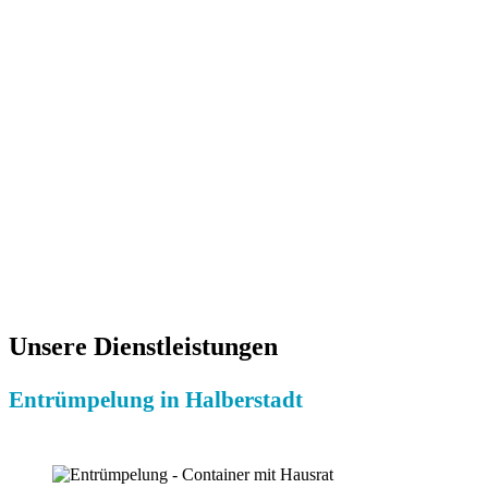
Ihre Vorteile:
Besichtigungen gratis
Durch uns geprüfte Partner
Kostenloses Festpreis-Angebot
Faire & günstige Preise
Erfahrene Entrümpler-Teams
Alle Entrümpler-Teams sind versichert
Sachkundige Entrümpelung
Umweltschonende Entsorgung
Hohe Kundenzufriedenheit
Persönlicher Ansprechpartner
Unsere Dienstleistungen
Entrümpelung in Halberstadt