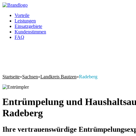
Vorteile
Leistungen
Einsatzgebiete
Kundenstimmen
FAQ
Startseite
»
Sachsen
»
Landkreis Bautzen
»
Radeberg
Entrümpelung und Haushaltsau
Radeberg
Ihre vertrauenswürdige Entrümpelungsex