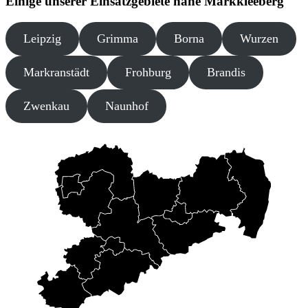
Einige unserer Einsatzgebiete nahe Markkleeberg
Leipzig
Grimma
Borna
Wurzen
Markranstädt
Frohburg
Brandis
Zwenkau
Naunhof