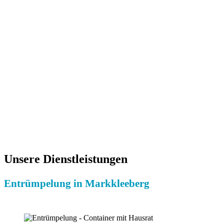
Ihre Vorteile:
Gratis Besichtigung
Durch uns geprüfte Partner
Kostenloses Festpreis-Angebot
Faire & günstige Preise
Erfahrene Entrümpler
Betriebshaftpflicht vorhanden
Professionelle Entrümpelung
Umweltschonende Entsorgung
Hohe Kundenzufriedenheit
Wir sind für Sie da
Unsere Dienstleistungen
Entrümpelung in Markkleeberg