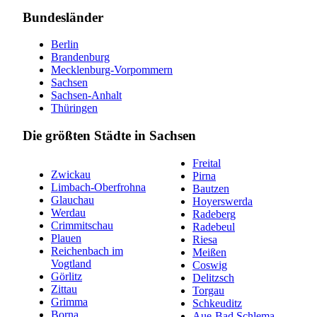
Bundesländer
Berlin
Brandenburg
Mecklenburg-Vorpommern
Sachsen
Sachsen-Anhalt
Thüringen
Die größten Städte in Sachsen
Freital
Zwickau
Pirna
Limbach-Oberfrohna
Bautzen
Glauchau
Hoyerswerda
Werdau
Radeberg
Crimmitschau
Radebeul
Plauen
Riesa
Reichenbach im
Meißen
Vogtland
Coswig
Görlitz
Delitzsch
Zittau
Torgau
Grimma
Schkeuditz
Borna
Aue-Bad Schlema