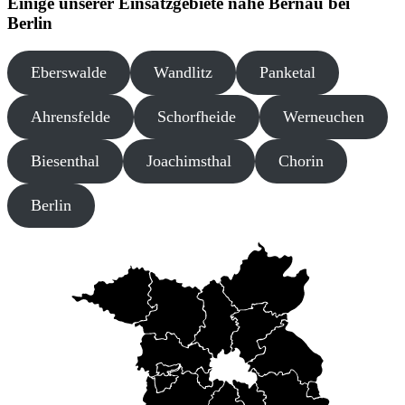
Einige unserer Einsatzgebiete nahe Bernau bei
Berlin
Eberswalde
Wandlitz
Panketal
Ahrensfelde
Schorfheide
Werneuchen
Biesenthal
Joachimsthal
Chorin
Berlin