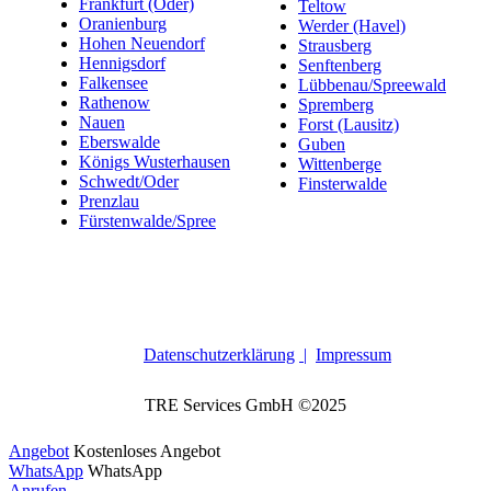
Frankfurt (Oder)
Teltow
Oranienburg
Werder (Havel)
Hohen Neuendorf
Strausberg
Hennigsdorf
Senftenberg
Falkensee
Lübbenau/Spreewald
Rathenow
Spremberg
Nauen
Forst (Lausitz)
Eberswalde
Guben
Königs Wusterhausen
Wittenberge
Schwedt/Oder
Finsterwalde
Prenzlau
Fürstenwalde/Spree
Datenschutzerklärung
|
Impressum
TRE Services GmbH ©2025
Angebot
Kostenloses Angebot
WhatsApp
WhatsApp
Anrufen