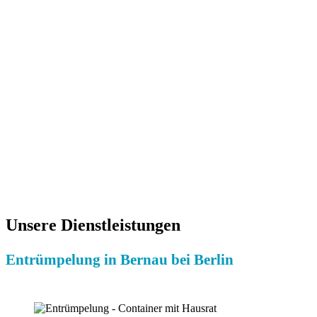
Ihre Vorteile:
Besichtigungen kostenlos
Geprüfte Entrümpler
Festpreis-Angebot
Preiswerte Entrümpelungsdienste
Erfahrene Mitarbeiter
Alle Entrümpelungs-Teams sind versichert
Fachkundige Entrümpelung
Umweltbewusste Entsorgung
Zahlreiche zufriedene Kunden
Gute Erreichbarkeit
Unsere Dienstleistungen
Entrümpelung in Bernau bei Berlin