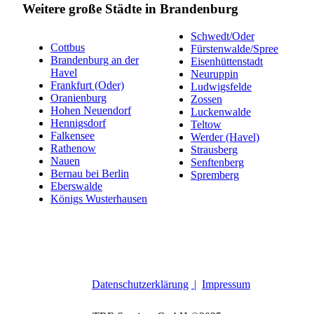
Weitere große Städte in Brandenburg
Schwedt/Oder
Cottbus
Fürstenwalde/Spree
Brandenburg an der
Eisenhüttenstadt
Havel
Neuruppin
Frankfurt (Oder)
Ludwigsfelde
Oranienburg
Zossen
Hohen Neuendorf
Luckenwalde
Hennigsdorf
Teltow
Falkensee
Werder (Havel)
Rathenow
Strausberg
Nauen
Senftenberg
Bernau bei Berlin
Spremberg
Eberswalde
Königs Wusterhausen
Datenschutzerklärung
|
Impressum