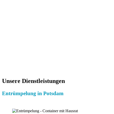
Ihre Vorteile:
Kostenlose Besichtigung
Geprüfte Entrümpler
Festpreis-Angebot
Preiswerte Entrümpelungsdienste
Geschulte Entrümpler-Teams
Versicherter Service
Fachgerechte Entrümpelung
Umweltbewusste Entsorgung
Zahlreiche zufriedene Kunden
Persönlicher Ansprechpartner
Unsere Dienstleistungen
Entrümpelung in Potsdam