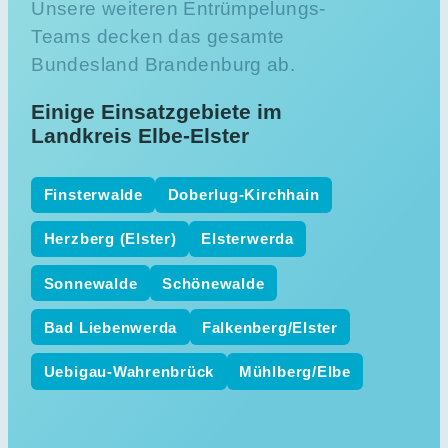
Unsere weiteren Entrümpelungs-
Teams decken das gesamte
Bundesland Brandenburg ab.
Einige Einsatzgebiete im
Landkreis Elbe-Elster
Finsterwalde
Doberlug-Kirchhain
Herzberg (Elster)
Elsterwerda
Sonnewalde
Schönewalde
Bad Liebenwerda
Falkenberg/Elster
Uebigau-Wahrenbrück
Mühlberg/Elbe