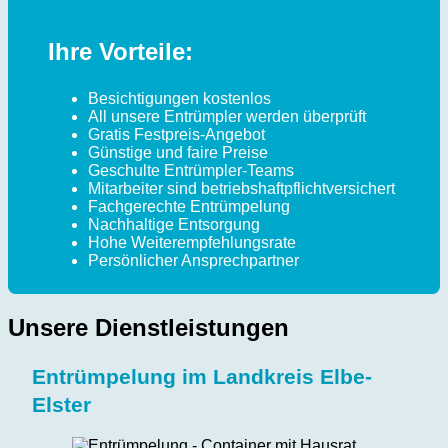
Ihre Vorteile:
Besichtigungen kostenlos
All unsere Entrümpler werden überprüft
Gratis Festpreis-Angebot
Günstige und faire Preise
Geschulte Entrümpler-Teams
Mitarbeiter sind betriebshaftpflichtversichert
Fachgerechte Entrümpelung
Nachhaltige Entsorgung
Hohe Weiterempfehlungsrate
Persönlicher Ansprechpartner
Unsere Dienstleistungen
Entrümpelung im Landkreis Elbe-
Elster