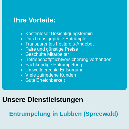
Ihre Vorteile:
Kostenloser Besichtigungstermin
Durch uns geprüfte Entrümpler
Transparentes Festpreis-Angebot
Faire und günstige Preise
Geschulte Mitarbeiter
Betriebshaftpflichtversicherung vorhanden
Fachkundige Entrümpelung
Umweltgerechte Entsorgung
Viele zufriedene Kunden
Gute Erreichbarkeit
Unsere Dienstleistungen
Entrümpelung in Lübben (Spreewald)