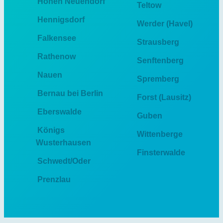
Hohen Neuendorf
Teltow
Hennigsdorf
Werder (Havel)
Falkensee
Strausberg
Rathenow
Senftenberg
Nauen
Spremberg
Bernau bei Berlin
Forst (Lausitz)
Eberswalde
Guben
Königs
Wittenberge
Wusterhausen
Finsterwalde
Schwedt/Oder
Prenzlau