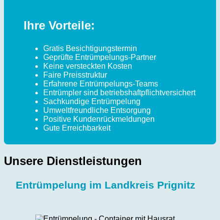
Ihre Vorteile:
Gratis Besichtigungstermin
Geprüfte Entrümpelungs-Partner
Keine versteckten Kosten
Faire Preisstruktur
Erfahrene Entrümpelungs-Teams
Entrümpler sind betriebshaftpflichtversichert
Sachkundige Entrümpelung
Umweltfreundliche Entsorgung
Positive Kundenrückmeldungen
Gute Erreichbarkeit
Unsere Dienstleistungen
Entrümpelung im Landkreis Prignitz