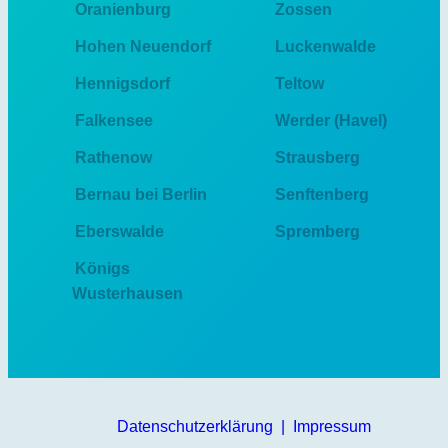
Oranienburg
Zossen
Hohen Neuendorf
Luckenwalde
Hennigsdorf
Teltow
Falkensee
Werder (Havel)
Rathenow
Strausberg
Bernau bei Berlin
Senftenberg
Eberswalde
Spremberg
Königs
Wusterhausen
Datenschutzerklärung
|
Impressum